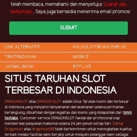
telah membaca, memahami dan menyetujui
Syarat dan
ketentuan
. Saya juga bersedia menerima email promosi
SUBMIT
LINK ALTERNATIF
KALKULATOR MIX PARLAY
TENTANG KAMI
MOBILE
JADWAL BANK
RTP LIVE
SITUS TARUHAN SLOT
TERBESAR DI INDONESIA
DRAGONSLOT
atau
DRAGON SLOT
adalah Situs Taruhan resmi dan terbesar
di indonesia yang menjamin kenyamanan dan keamanan selama permainan
berlangsung, dibuktikan dengan legalitas dan lisensi yang didapatkan dari
bmm
testlabs
. Customer service DRAGONSLOT handal dan profesional siap
memberikan pelayanan maksimal selama 24 jam penuh setiap hari.
Daftar
Dragonslot
atau
dragonslot88
telah berkomitmen untuk meningkatkan kualitas
terbaik melalui fasilitas kami berjanji untuk melayani pelanggan kami sebagai