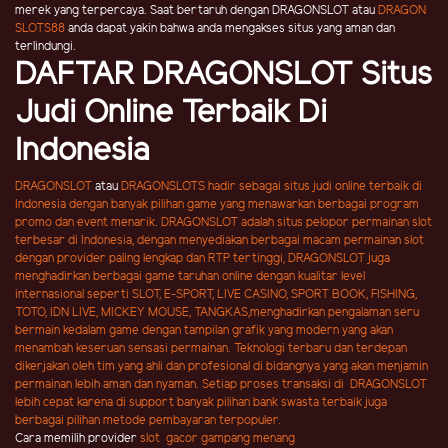
merek yang terpercaya. Saat bertaruh dengan DRAGONSLOT atau
DRAGON
SLOTS88
anda dapat yakin bahwa anda mengakses situs yang aman dan
terlindungi.
DAFTAR DRAGONSLOT Situs
Judi Online Terbaik Di
Indonesia
DRAGONSLOT
atau
DRAGONSLOTS
hadir sebagai situs judi online terbaik di
Indonesia dengan banyak pilihan game yang menawarkan berbagai program
promo dan event menarik. DRAGONSLOT adalah situs pelopor permainan slot
terbesar di Indonesia, dengan menyediakan berbagai macam permainan slot
dengan provider paling lengkap dan RTP tertinggi, DRAGONSLOT
juga
menghadirkan berbagai game
taruhan online
dengan kualitar level
internasional seperti SLOT, E-SPORT, LIVE CASINO, SPORT BOOK, FISHING,
TOTO, IDN LIVE, MICKEY MOUSE, TANGKAS,menghadirkan pengalaman seru
bermain kedalam game dengan tampilan grafik yang modern yang akan
menambah keseruan sensasi permainan. Teknologi terbaru dan terdepan
dikerjakan oleh tim yang ahli dan profesional di bidangnya yang akan menjamin
permainan lebih aman dan nyaman. Setiap proses transaksi di DRAGONSLOT
lebih cepat karena di support banyak pilihan bank swasta terbaik juga
berbagai pilihan metode pembayaran terpopuler.
Cara memilih provider
slot gacor gampang menang