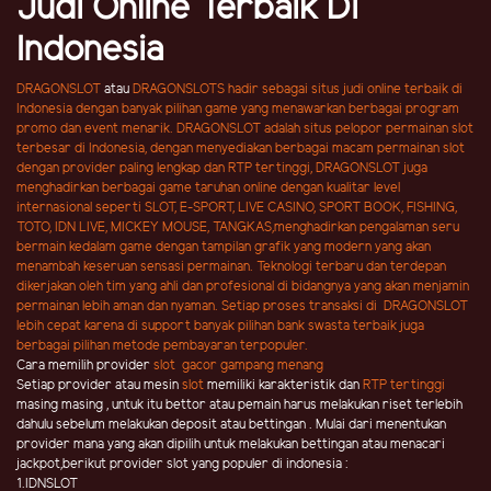
Judi Online Terbaik Di
Indonesia
DRAGONSLOT
atau
DRAGONSLOTS
hadir sebagai situs judi online terbaik di
Indonesia dengan banyak pilihan game yang menawarkan berbagai program
promo dan event menarik. DRAGONSLOT adalah situs pelopor permainan slot
terbesar di Indonesia, dengan menyediakan berbagai macam permainan slot
dengan provider paling lengkap dan RTP tertinggi, DRAGONSLOT
juga
menghadirkan berbagai game
taruhan online
dengan kualitar level
internasional seperti SLOT, E-SPORT, LIVE CASINO, SPORT BOOK, FISHING,
TOTO, IDN LIVE, MICKEY MOUSE, TANGKAS,menghadirkan pengalaman seru
bermain kedalam game dengan tampilan grafik yang modern yang akan
menambah keseruan sensasi permainan. Teknologi terbaru dan terdepan
dikerjakan oleh tim yang ahli dan profesional di bidangnya yang akan menjamin
permainan lebih aman dan nyaman. Setiap proses transaksi di DRAGONSLOT
lebih cepat karena di support banyak pilihan bank swasta terbaik juga
berbagai pilihan metode pembayaran terpopuler.
Cara memilih provider
slot gacor gampang menang
Setiap provider atau mesin
slot
memiliki karakteristik dan
RTP tertinggi
masing masing , untuk itu bettor atau pemain harus melakukan riset terlebih
dahulu sebelum melakukan deposit atau bettingan . Mulai dari menentukan
provider mana yang akan dipilih untuk melakukan bettingan atau menacari
jackpot,berikut provider slot yang populer di indonesia :
1.IDNSLOT