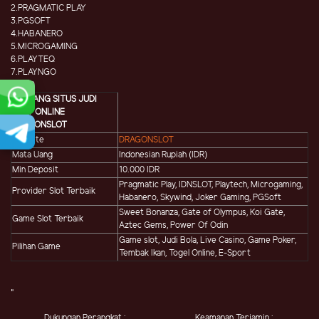
2.PRAGMATIC PLAY
3.PGSOFT
4.HABANERO
5.MICROGAMING
6.PLAYTEQ
7.PLAYNGO
8.CQ9
TENTANG SITUS JUDI
SLOT ONLINE
DRAGONSLOT
Website
DRAGONSLOT
Mata Uang
Indonesian Rupiah (IDR)
Min Deposit
10.000 IDR
Pragmatic Play, IDNSLOT, Playtech, Microgaming,
Provider Slot Terbaik
Habanero, Skywind, Joker Gaming, PGSoft
Sweet Bonanza, Gate of Olympus, Koi Gate,
Game Slot Terbaik
Aztec Gems, Power Of Odin
Game slot, Judi Bola, Live Casino, Game Poker,
Pilihan Game
Tembak Ikan, Togel Online, E-Sport
"
Dukungan Perangkat :
Keamanan Terjamin :