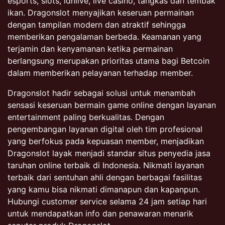
esports, slots, idnlive, live casino, tangkas dan tembak
ikan. Dragonslot menyajikan keseruan permainan
dengan tampilan modern dan atraktif sehingga
memberikan pengalaman berbeda. Keamanan yang
terjamin dan kenyamanan ketika permainan
berlangsung merupakan prioritas utama bagi Betcoin
dalam memberikan pelayanan terhadap member.
Dragonslot hadir sebagai solusi untuk menambah
sensasi keseruan bermain game online dengan layanan
entertainment paling berkualitas. Dengan
pengembangan layanan digital oleh tim profesional
yang berfokus pada kepuasan member, menjadikan
Dragonslot layak menjadi standar situs penyedia jasa
taruhan online terbaik di Indonesia. Nikmati layanan
terbaik dari sentuhan ahli dengan berbagai fasilitas
yang kamu bisa nikmati dimanapun dan kapanpun.
Hubungi customer service selama 24 jam setiap hari
untuk mendapatkan info dan penawaran menarik